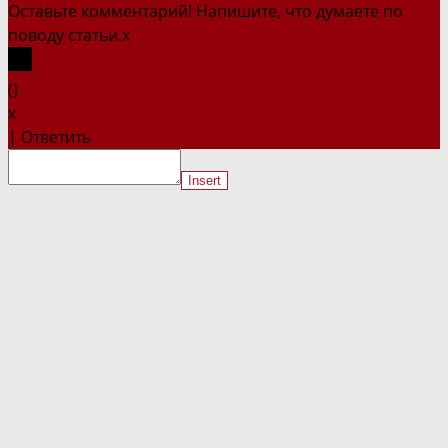
Оставьте комментарий! Напишите, что думаете по
поводу статьи.
x
(
)
x
|
Ответить
Insert