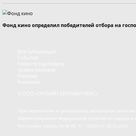
Фонд кино определил победителей отбора на госп
Все публикации
События
Новости партнёров
График релизов
Реклама
Контакты
© ООО «ОНЛАЙН СИНЕМАПЛЕКС»
При перепечатке и цитировании материалов сайта ак
Зарегистрировано Федеральной службой по надзору в 
Реестровая запись Эл.№ ФС 77 – 84023 от 28.10.2022