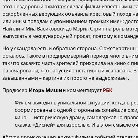
этот нездоровый ажиотаж сделал фильм известным и с
оскорбленных верующих объявила крестовый поход на ф
или иным поводам с упоминанием громких имен: долго 
Найтли и Миа Васиковски до Мэрил Стрип на роль мате
выпускать в международный прокат, поэтому в коман
Но у скандала есть и обратная сторона. Сюжет картины
осталось. Также в предпремьерный период много вним
так что какая-то часть зрителей приходила на кино с
разочарованы, что запустило негативный «сарафан». В
завышенными – картина их просто не выдерживает.
Продюсер
Игорь Мишин
комментирует
РБК
:
Фильм выходит в уникальной ситуации, когда в ре
сформированы с одной стороны высочайшие ожида
кино — историческую драму, самодержавно-правосл
сказка, «Дисней» для взрослых. И в этом смысле 
Абсурд происходящих вокруг фильма событий отвратил