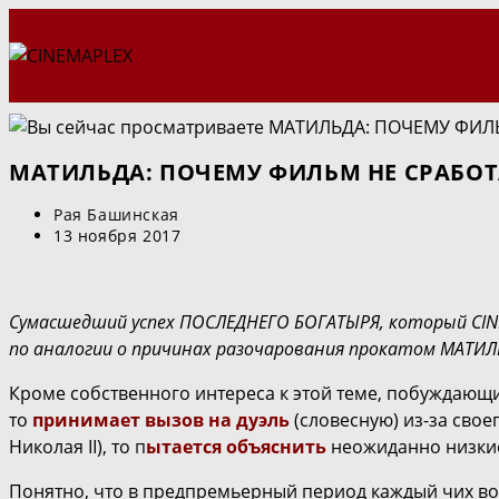
Перейти
к
содержимому
МАТИЛЬДА: ПОЧЕМУ ФИЛЬМ НЕ СРАБОТА
Автор
Рая Башинская
записи:
Запись
13 ноября 2017
опубликована:
Сумасшедший успех ПОСЛЕДНЕГО БОГАТЫРЯ, который CI
по аналогии о причинах разочарования прокатом МАТИЛ
Кроме собственного интереса к этой теме, побуждающ
то
принимает вызов на дуэль
(словесную) из-за свое
Николая II), то
п
ытается объяснить
неожиданно низки
Понятно, что в предпремьерный период каждый чих во