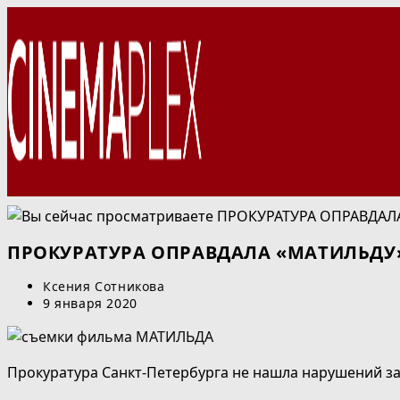
Перейти
к
содержимому
ПРОКУРАТУРА ОПРАВДАЛА «МАТИЛЬДУ
Автор
Ксения Сотникова
записи:
Запись
9 января 2020
опубликована:
Прокуратура Санкт-Петербурга не нашла нарушений за