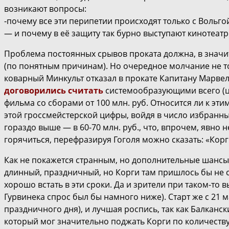
возникают вопросы:
-почему все эти перипетии происходят только с Вольгой
— и почему в её защиту так бурно выступают кинотеат
Проблема постоянных срывов проката должна, в значи
(по понятным причинам). Но очередное молчание не тол
коварный Минкульт отказал в прокате Капитану Марвел
договорились считать
системообразующими всего (целы
фильма со сборами от 100 млн. руб. Относится ли к эти
этой гроссмейстерской цифры, войдя в число избранных
гораздо выше — в 60-70 млн. руб., что, впрочем, явно
горячиться, перефразируя Гоголя можно сказать: «Кор
Как не покажется странным, но дополнительные шансы у 
длинный, праздничный, но Корги там пришлось бы не с
хорошо встать в эти сроки. Да и зрители при таком-то
Гурвинека спрос был бы намного ниже). Старт же с 21
праздничного дня), и лучшая роспись, так как Балкан
который мог значительно поджать Корги по количеству 