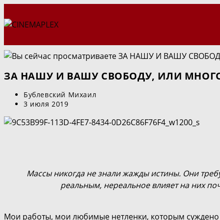
Перейти
к
содержимому
ЗА НАШУ И ВАШУ СВОБОДУ, ИЛИ МНОГ
Автор
Бублевский Михаил
записи:
Запись
3 июля 2019
опубликована:
Массы никогда не знали жажды истины. Они требу
реальным, нереальное влияет на них поч
Мои работы, мои любимые нетленки, которым суждено о