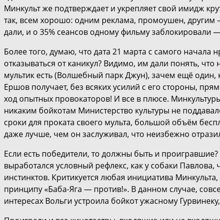
Минкульт же подтверждает и укрепляет свой имидж круты
так, всем хорошо: одним реклама, промоушен, другим – 
дали, и о 35% сеансов одному фильму заблокировали —
Более того, думаю, что дата 21 марта с самого начала
отказываться от каникул? Видимо, им дали понять, что 
мультик есть (Волшебный парк Джун), зачем ещё один, 
Ершов получает, без всяких усилий с его стороны, пр
ход опытных провокаторов! И все в плюсе. Минкультуры 
никаким бойкотам Министерство культуры не поддавало
сроки для проката своего мульта, большой объём бесп
даже лучше, чем он заслуживал, что неизбежно отразил
Если есть победители, то должны быть и проигравшие?
выработался условный рефлекс, как у собаки Павлова, 
инстинктов. Критикуется любая инициатива Минкульта, х
принципу «Баба-Яга — против!». В данном случае, сов
интересах Вольги устроила бойкот ужасному Гурвинеку,