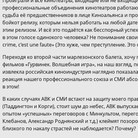
Проиграли и все кинотеатры, входящие или не входящие
профессиональные объединения кинотеатров работают 
судьба её предшественников в лице Киноальянса и пр
бойкот релизу, которым нельзя работать на любой дате
этим релизом. И всё это подаётся как бесспорный успе
в этом голосе одинокого человека? Не понимание своих 
crime, c’est une faute» (Это хуже, чем преступление. Это
Переходя ко второй части марлезонского балета, хочу
фильмов «Гурвинек. Волшебная игра», на наш взгляд, п
извлекла российская киноиндустрия наглядно показала
реакция нашего профессионального союза и СМИ абсол
в этом!
В каких случаях АВК и СМИ встают на защиту моего пра
(Паддингтон и Корги), стоит шум до небес, АВК выпуск
опытом «успешных» переговоров с Минкультом, перегов
Клебанов, Александр Роднянский и т.д.) клеймят позор
близкого по накалу страстей не наблюдается? Почему?