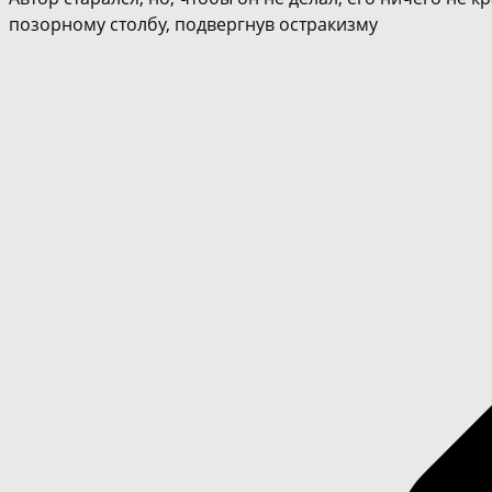
позорному столбу, подвергнув остракизму