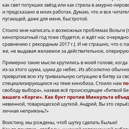
как свет потухших звёзд или как стрела в амурно-лирово
и предсказано в моих работах. Думаю, что и все чита
пугающей, даже для меня, быстротой.
Стоило мне написать о возможных проблемах Вольги (
кинопрокатный год тоже сбудется, и ждёт нас очередно
сравнению с рекордным 2017 г.). И не страшно, что о п
же, не выдавая желаемое за действительное, оперир
Примерно такие мысли крутились в моей голове, когда
из-за этого шума, шума до небес. Из абсолютно обычно
превратив всю эту тривиальную ситуацию в битву за св
специализирующихся на теме кинобиза. Стоило нам
по
свободу выбора», назвав всё происходящее «битвой Бе
вашего «Корги». Как бунт против Минкульта объе
невинной, товарищеской шуткой. Андрей, Вы это серьёз
личная неприязнь?»
Воистину, мы рождены, чтоб шутку сделать былью!