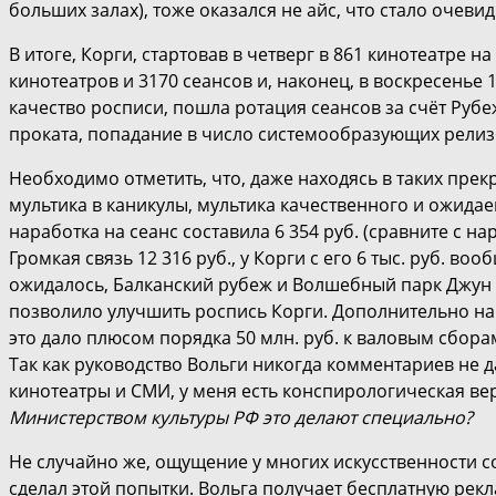
больших залах), тоже оказался не айс, что стало очевид
В итоге, Корги, стартовав в четверг в 861 кинотеатре н
кинотеатров и 3170 сеансов и, наконец, в воскресенье 
качество росписи, пошла ротация сеансов за счёт Рубежа
проката, попадание в число системообразующих релизо
Необходимо отметить, что, даже находясь в таких прек
мультика в каникулы, мультика качественного и ожидае
наработка на сеанс составила 6 354 руб. (сравните с на
Громкая связь 12 316 руб., у Корги с его 6 тыс. руб. во
ожидалось, Балканский рубеж и Волшебный парк Джун по
позволило улучшить роспись Корги. Дополнительно на 
это дало плюсом порядка 50 млн. руб. к валовым сбора
Так как руководство Вольги никогда комментариев не да
кинотеатры и СМИ, у меня есть конспирологическая ве
Министерством культуры РФ это делают специально?
Не случайно же, ощущение у многих искусственности с
сделал этой попытки. Вольга получает бесплатную рек