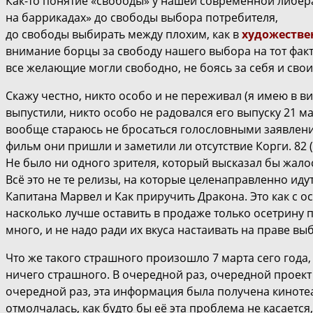
Как-то понятие «свободы» у нашей современной либера
на баррикадах» до свободы выбора потребителя,
до свободы выбирать между плохим, как в
художеств
внимание борцы за свободу нашего выбора на тот факт, ч
все желающие могли свободно, не боясь за себя и свои
Скажу честно, никто особо и не переживал (я имею в ви
выпустили, никто особо не радовался его выпуску 21 мар
вообще стараюсь не бросаться голословными заявлениям
фильм они пришли и заметили ли отсутствие Корги. 82 (
Не было ни одного зрителя, который высказал бы жалост
Всё это не те релизы, на которые целенаправленно иду
Капитана Марвел и Как приручить Дракона. Это как с 
насколько лучше оставить в продаже только осетрину п
много, и не надо ради их вкуса настаивать на праве вы
Что же такого страшного произошло 7 марта сего года
ничего страшного. В очередной раз, очередной проект 
очередной раз, эта информация была получена кинотеат
отмолчалась, как будто бы её эта проблема не касаетс