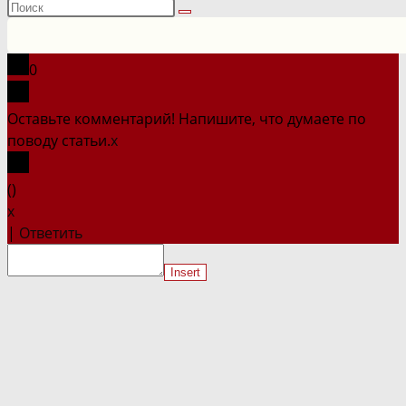
Поиск
на
сайте
0
Оставьте комментарий! Напишите, что думаете по
поводу статьи.
x
(
)
x
|
Ответить
Insert