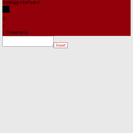
поводу статьи.
x
(
)
x
|
Ответить
Insert