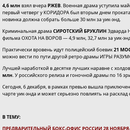
4,6 млн
взял вчера
РЖЕВ
. Военная драма уступила май
первый четверг у КОРИДОРА был вторым днем проката
новинка должна собрать больше 30 млн за уик-энд.
Криминальная драма
СИРОТСКИЙ БРУКЛИН
Эдварда 
фильма ОХОТА НА ВОРОВ — 4,9 млн, 32,7 млн за уик-энд
Практически вровень идут полицейский боевик
21 МО
можно вести по пути другой ретро-драмы ИГРЫ РАЗУМОВ
Лучшей наработкой в десятке лучших наравне с холд
млн
. У российского релиза и гоночной драмы по 16 зр
Сегодня, 6 декабря, в рамках превью вышла приключе
чарте уик-энда и может серьезно повлиять на расклад
В ТЕМУ:
ПРЕДВАРИТЕЛЬНЫЙ БОКС-ОФИС РОССИИ 28 НОЯБРЯ-