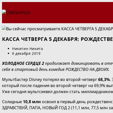
Перейти
к
содержимому
КАССА ЧЕТВЕРГА 5 ДЕКАБРЯ: РОЖДЕСТ
Автор
Никитин Никита
записи:
Запись
6 декабря 2019
опубликована:
ХОЛОДНОЕ СЕРДЦЕ 2
продолжает доминировать в отеч
себя в стартовый день комедия РОЖДЕСТВО НА ДВОИХ.
Мультбастер Disney потерял во второй четверг
68,3%
.
который после падения во второй четверг на 69,9% вып
Уже сегодня мультсиквел должен стать миллиардником 
Солидные
10,8 млн
освоил в первый день рождествен
ЗДРАВСТВУЙ, ПАПА, НОВЫЙ ГОД 2 (11,1 млн, 77,5 млн за 