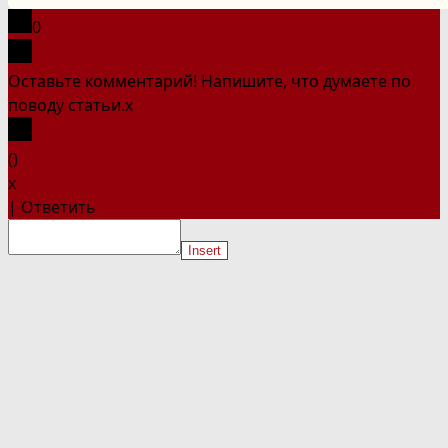
сайте
0
Оставьте комментарий! Напишите, что думаете по
поводу статьи.
x
(
)
x
|
Ответить
Insert