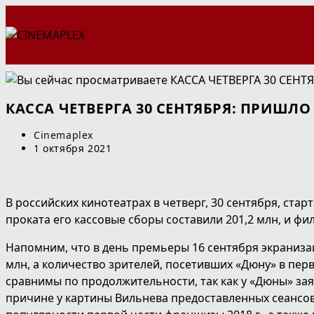
Перейти
к
содержимому
КАССА ЧЕТВЕРГА 30 СЕНТЯБРЯ: ПРИШЛ
Автор
Cinemaplex
записи:
Запись
1 октября 2021
опубликована:
В российских кинотеатрах в четверг, 30 сентября, ста
проката его кассовые сборы составили 201,2 млн, и фи
Напомним, что в день премьеры 16 сентября экраниза
млн, а количество зрителей, посетивших «Дюну» в первы
сравнимы по продолжительности, так как у «Дюны» зая
причине у картины Вильнева предоставленных сеансов