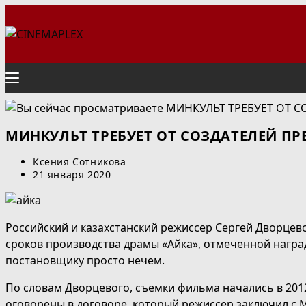
Перейти
к
содержимому
МИНКУЛЬТ ТРЕБУЕТ ОТ СОЗДАТЕЛЕЙ П
Автор
Ксения Сотникова
записи:
Запись
21 января 2020
опубликована:
Российский и казахстанский режиссер Сергей Дворцево
сроков производства драмы «Айка», отмеченной наград
постановщику просто нечем.
По словам Дворцевого, съемки фильма начались в 2012 
оговорены в договоре, который режиссер заключил с М