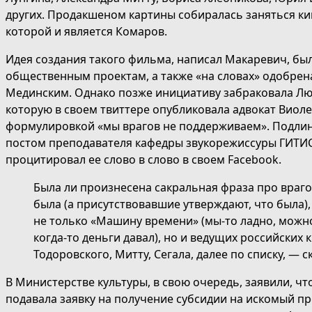
других. Продакшеном картины собиралась заняться к
которой и является Комаров.
Идея создания такого фильма, написал Макаревич, бы
общественным проектам, а также «на словах» одобрен
Мединским. Однако позже инициативу забраковала Лю
которую в своем твиттере опубликовала адвокат Виолет
формулировкой «мы врагов не поддерживаем». Подли
постом преподавателя кафедры звукорежиссуры ГИТИ
процитировал ее слово в слово в своем Facebook.
Была ли произнесена сакральная фраза про врагов
была (а присутствовавшие утверждают, что была),
не только «Машину времени» (мы-то ладно, можн
когда-то деньги давал), но и ведущих российских
Тодоровского, Митту, Сегала, далее по списку, — 
В Министерстве культуры, в свою очередь, заявили, чт
подавала заявку на получение субсидии на искомый пр