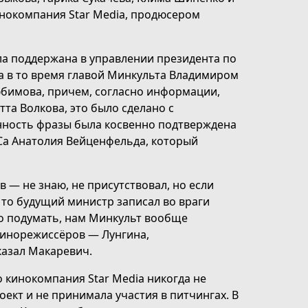
инокомпания Star Media, продюсером
ла поддержана в управлении президента по
а в то время главой Минкульта Владимиром
бимова, причем, согласно информации,
та Волкова, это было сделано с
нность фразы была косвенно подтверждена
Са Анатолия Вейценфельда, который
 — не знаю, не присутствовал, но если
 то будущий министр записал во враги
о подумать, нам Минкульт вообще
 кинорежиссёров — Лунгина,
сказал Макаревич.
о кинокомпания Star Media никогда не
оект и не принимала участия в питчингах. В