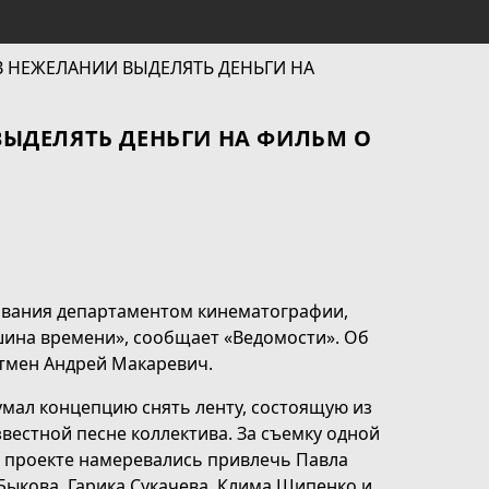
ЫДЕЛЯТЬ ДЕНЬГИ НА ФИЛЬМ О
ования департаментом кинематографии,
шина времени», сообщает «Ведомости». Об
нтмен Андрей Макаревич.
мал концепцию снять ленту, состоящую из
звестной песне коллектива. За съемку одной
в проекте намеревались привлечь Павла
Быкова, Гарика Сукачева, Клима Шипенко и