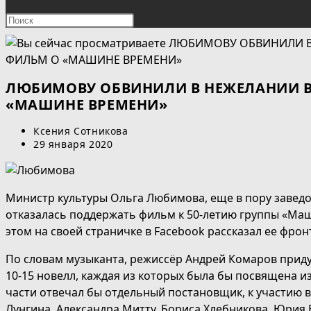
ПОИСК
Нажмите
клавишу
ПО
Escape,
чтобы
ВЕБ-
закрыть
ЛЮБИМОВУ ОБВИНИЛИ В НЕЖЕЛАНИИ В
панель
«МАШИНЕ ВРЕМЕНИ»
САЙТУ
поиска.
Автор
Ксения Сотникова
записи:
Запись
29 января 2020
опубликована:
Министр культуры Ольга Любимова, еще в пору завед
отказалась поддержать фильм к 50-летию группы «Ма
этом на своей страничке в Facebook рассказал ее фро
По словам музыканта, режиссёр Андрей Комаров приду
10-15 новелл, каждая из которых была бы посвящена и
части отвечал бы отдельный постановщик, к участию 
Лунгина, Александра Митту, Бориса Хлебникова, Юрия 