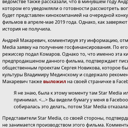
ведомстве также рассказали, что в минувшем году Ан
котором его уведомляли о готовности рассмотреть во
будет представлен кинокомпанией на очередной конк
фильмов в апреле-мае 2019 года. Однако, как заверяют
история не получила.
Андрей Макаревич, комментируя эту информацию, отмет
Media заявку на получение госфинансирования. По его
режиссер подал Комаров. Однако то, что именно эта 
предпродакшеном данного фильма, подтверждает пис
общественным проектам Сергея Новикова, которое бы
культуры Владимиру Мединскому и содержало рекоме
Макаревич также
выложил
на своей страничке в Face
Я не знаю, была к этому моменту там Star Media и
принимал. <…> Вы видели бумагу у меня в Faceboo
собиралась это делать, потом Star Media отказала
Представители Star Media, со своей стороны, подтвер
не занимается производством этого фильма. Комменти