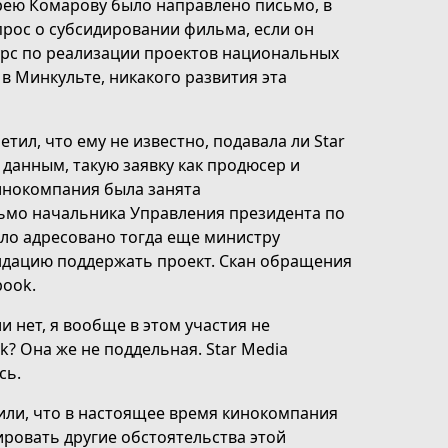
дрею Комарову было направлено письмо, в
прос о субсидировании фильма, если он
урс по реализации проектов национальных
 в Минкульте, никакого развития эта
ил, что ему не известно, подавала ли Star
 данным, такую заявку как продюсер и
кинокомпания была занята
ьмо начальника Управления президента по
ло адресовано тогда еще министру
ндацию поддержать проект. Скан обращения
book.
ли нет, я вообще в этом участия не
k? Она же не поддельная. Star Media
сь.
дили, что в настоящее время кинокомпания
ровать другие обстоятельства этой