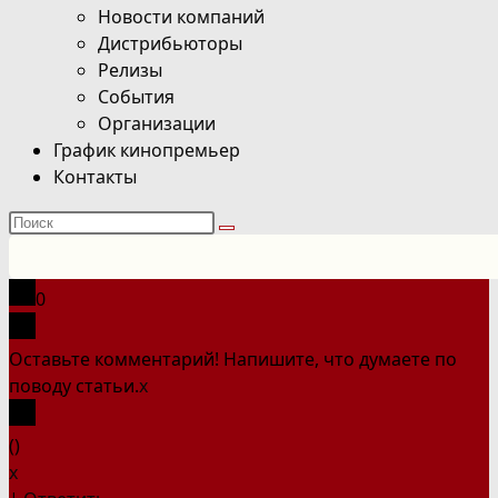
Новости компаний
Дистрибьюторы
Релизы
События
Организации
График кинопремьер
Контакты
Поиск
на
сайте
0
Оставьте комментарий! Напишите, что думаете по
поводу статьи.
x
(
)
x