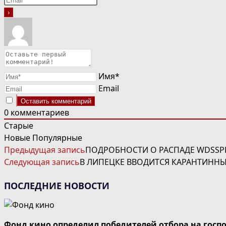
Имя*
Email
0
комментариев
Старые
Новые
Популярные
ЧИТАТЬ
Предыдущая запись
ПОДРОБНОСТИ О РАСПАДЕ WDSSP
ДАЛЕЕ
Следующая запись
В ЛИПЕЦКЕ ВВОДИТСЯ КАРАНТИНН
СТАТЬИ
ПОСЛЕДНИЕ НОВОСТИ
Фонд кино определил победителей отбора на госп