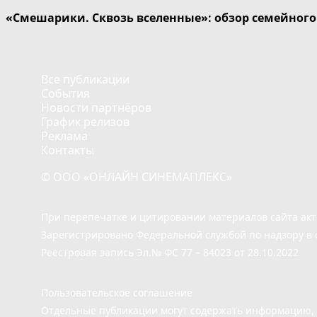
«Смешарики. Сквозь вселенные»: обзор семейног
Все публикации
События
Новости партнёров
График релизов
Реклама
Контакты
© ООО «ОНЛАЙН СИНЕМАПЛЕКС»
При перепечатке и цитировании материалов сайта ак
Зарегистрировано Федеральной службой по надзору в 
Реестровая запись Эл.№ ФС 77 – 84023 от 28.10.2022
Пользовательское соглашение
Отдельные публикации могут содержать информацию, н