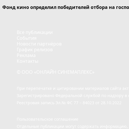
Фонд кино определил победителей отбора на госп
Все публикации
События
Новости партнёров
График релизов
Реклама
Контакты
© ООО «ОНЛАЙН СИНЕМАПЛЕКС»
При перепечатке и цитировании материалов сайта ак
Зарегистрировано Федеральной службой по надзору в 
Реестровая запись Эл.№ ФС 77 – 84023 от 28.10.2022
Пользовательское соглашение
Отдельные публикации могут содержать информацию, н