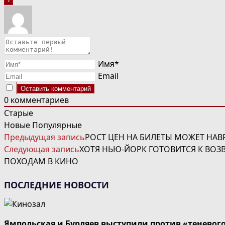
Имя*
Email
0
комментариев
Старые
Новые
Популярные
ЧИТАТЬ
Предыдущая запись
РОСТ ЦЕН НА БИЛЕТЫ МОЖЕТ НА
ДАЛЕЕ
Следующая запись
ХОТЯ НЬЮ-ЙОРК ГОТОВИТСЯ К ВО
СТАТЬИ
ПОХОДАМ В КИНО
ПОСЛЕДНИЕ НОВОСТИ
Ямпольская и Бурляев выступили против «теневог