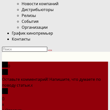
Новости компаний
Дистрибьюторы
Релизы
События
Организации
График кинопремьер
Контакты
Поиск
на
сайте
0
Оставьте комментарий! Напишите, что думаете по
поводу статьи.
x
(
)
x