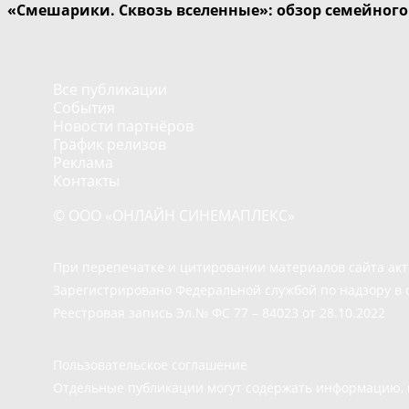
«Смешарики. Сквозь вселенные»: обзор семейног
Все публикации
События
Новости партнёров
График релизов
Реклама
Контакты
© ООО «ОНЛАЙН СИНЕМАПЛЕКС»
При перепечатке и цитировании материалов сайта ак
Зарегистрировано Федеральной службой по надзору в 
Реестровая запись Эл.№ ФС 77 – 84023 от 28.10.2022
Пользовательское соглашение
Отдельные публикации могут содержать информацию, н