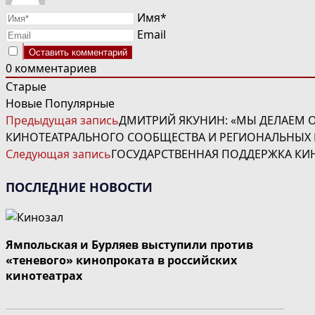
Имя*
Email
0
комментариев
Старые
Новые
Популярные
ЧИТАТЬ
Предыдущая запись
ДМИТРИЙ ЯКУНИН: «МЫ ДЕЛАЕМ 
ДАЛЕЕ
КИНОТЕАТРАЛЬНОГО СООБЩЕСТВА И РЕГИОНАЛЬНЫХ
СТАТЬИ
Следующая запись
ГОСУДАРСТВЕННАЯ ПОДДЕРЖКА К
ПОСЛЕДНИЕ НОВОСТИ
Ямпольская и Бурляев выступили против
«теневого» кинопроката в российских
кинотеатрах