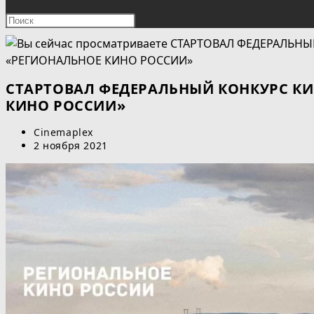
ПОИСК
Нажмите
клавишу
ПО
Escape,
чтобы
ВЕБ-
закрыть
СТАРТОВАЛ ФЕДЕРАЛЬНЫЙ КОНКУРС К
панель
КИНО РОССИИ»
САЙТУ
поиска.
Автор
Cinemaplex
записи:
Запись
2 ноября 2021
опубликована: