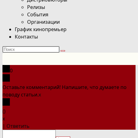
Релизы
События
Организации
График кинопремьер
Контакты
Поиск
на
сайте
0
Оставьте комментарий! Напишите, что думаете по
поводу статьи.
x
(
)
x
|
Ответить