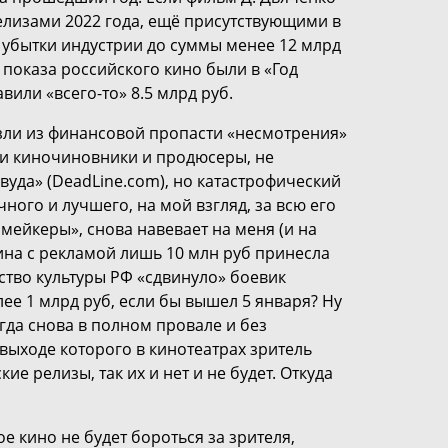
релизами 2022 года, ещё присутствующими в
т убытки индустрии до суммы менее 12 млрд
 показа российского кино были в «Год
авили «всего-то» 8.5 млрд руб.
зли из финансовой пропасти «несмотрения»
ши киночиновники и продюсеры, не
вуда» (
DeadLine
.
com
), но катастрофический
ного и лучшего, на мой взгляд, за всю его
ейкеры», снова навевает на меня (и на
ина с рекламой лишь 10 млн руб принесла
рство культуры РФ «сдвинуло» боевик
ее 1 млрд руб, если бы вышел 5 января? Ну
огда снова в полном провале и без
выходе которого в кинотеатрах зритель
ие релизы, так их и нет и не будет. Откуда
ое кино не будет бороться за зрителя,