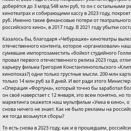
доберётся до 3 млрд 548 млн руб, то он с остальными 
кинотеатрах и собирающими кассу в 2023 году, покрое
руб. Именно такие финансовые потери от театрального
российского кино», в 2017 году. В 2021 году убытки сост
Казалось бы, благодаря «Чебурашке» кинотеатры выле
отечественного контента, которое «организовали» на
сумевшие импортозаместить «бойкот студийного Голли
провал первого отечественного релиза 2023 года, отлич
карьеру фильма Григория Константинопольского «Клипм
кинопоказ?) одни только грустные мысли. 200-млн карт
только 14 млн руб за 8 дней. И вот ради этого Министе
«Операция «Фортуна», который точно бы заработал бол
он своё наверстает с 12 января, это всем понятно, но т
маркетинга окажется наш мультфильм «Умка в кино», о 
снова ничего не знает. Как не было рекламы на российск
же тогда возьмутся сборы?
То есть снова в 2023 году, как и в прошедшем, российск