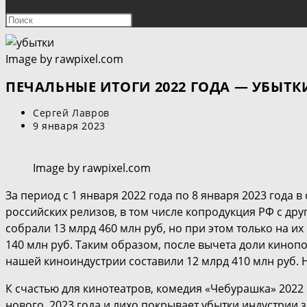
ПОИСК
Нажмите
клавишу
ПО
Escape,
Image by rawpixel.com
чтобы
ВЕБ-
закрыть
ПЕЧАЛЬНЫЕ ИТОГИ 2022 ГОДА — УБЫТК
панель
САЙТУ
Автор
Сергей Лавров
поиска.
записи:
Запись
9 января 2023
опубликована:
Image by rawpixel.com
За период с 1 января 2022 года по 8 января 2023 года
российских релизов, в том числе копродукция РФ с др
собрали 13 млрд 460 млн руб, но при этом только на и
140 млн руб. Таким образом, после вычета доли кинопо
нашей киноиндустрии составили 12 млрд 410 млн руб. Н
К счастью для кинотеатров, комедия «Чебурашка» 2022
нового, 2023 года и лихо покрывает убытки индустрии 