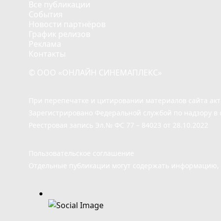
Все публикации
События
Новости партнёров
График релизов
Реклама
Контакты
© ООО «ОНЛАЙН СИНЕМАПЛЕКС»
При перепечатке и цитировании материалов сайта ак
Зарегистрировано Федеральной службой по надзору в 
Реестровая запись Эл.№ ФС 77 – 84023 от 28.10.2022
Пользовательское соглашение
Отдельные публикации могут содержать информацию, н