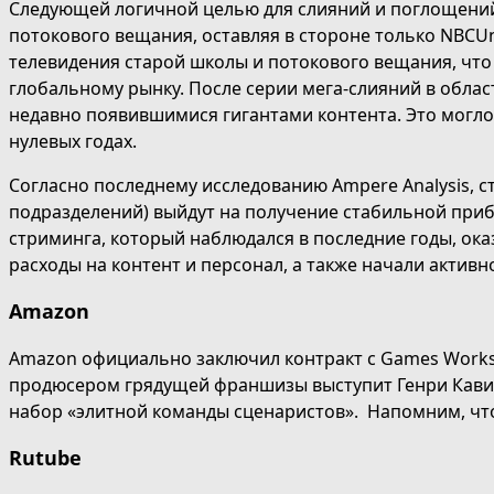
Следующей логичной целью для слияний и поглощений
потокового вещания, оставляя в стороне только NBCUn
телевидения старой школы и потокового вещания, что 
глобальному рынку.
После серии мега-слияний в обла
недавно появившимися гигантами контента.
Это могло
нулевых годах.
Согласно последнему исследованию Ampere Analysis, с
подразделений) выйдут на получение стабильной приб
стриминга, который наблюдался в последние годы, ок
расходы на контент и персонал, а также начали актив
Amazon
Amazon официально заключил контракт с Games Work
продюсером грядущей франшизы выступит Генри Кавилл
набор «элитной команды сценаристов». Напомним, что
Rutube