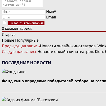
Имя*
Email
0
комментариев
Старые
Новые
Популярные
ЧИТАТЬ
Предыдущая запись
Новости онлайн-кинотеатров: Wink
ДАЛЕЕ
Следующая запись
Новости онлайн-кинотеатров: Kion, 
СТАТЬИ
ПОСЛЕДНИЕ НОВОСТИ
Фонд кино определил победителей отбора на госп