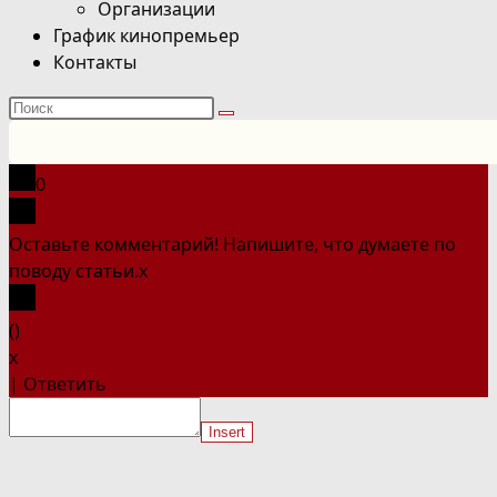
Организации
График кинопремьер
Контакты
Поиск
на
сайте
0
Оставьте комментарий! Напишите, что думаете по
поводу статьи.
x
(
)
x
|
Ответить
Insert