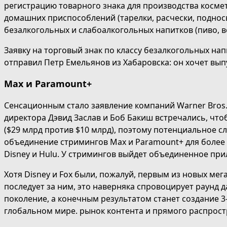
регистрацию товарного знака для производства космети
домашних приспособлений (тарелки, расчески, подносы
безалкогольных и слабоалкогольных напитков (пиво, во
Заявку на торговый знак по классу безалкогольных на
отправил Петр Емельянов из Хабаровска: он хочет вып
Max и Paramount+
Сенсационным стало заявление компаний Warner Bros.
директора Дэвид Заслав и Боб Бакиш встречались, чт
($29 млрд против $10 млрд), поэтому потенциальное с
объединение стримингов Max и Paramount+ для более з
Disney и Hulu. У стримингов выйдет объединенное пр
Хотя Disney и Fox были, пожалуй, первым из новых м
последует за ним, это наверняка спровоцирует раунд
поколение, а конечным результатом станет создание 
глобальном мире. рынок контента и прямого распрос