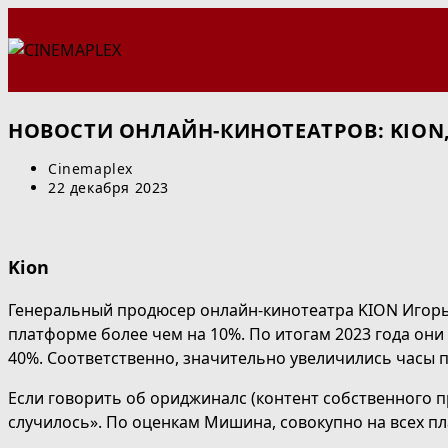
Перейти
к
содержимому
НОВОСТИ ОНЛАЙН-КИНОТЕАТРОВ: KION,
Автор
Cinemaplex
записи:
Запись
22 декабря 2023
опубликована:
Kion
Генеральный продюсер онлайн-кинотеатра KION Игорь 
платформе более чем на 10%. По итогам 2023 года он
40%. Соответственно, значительно увеличились часы 
Если говорить об ориджиналс (контент собственного п
случилось». По оценкам Мишина, совокупно на всех пл