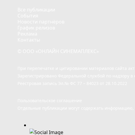
Все публикации
События
Новости партнёров
График релизов
Реклама
Контакты
© ООО «ОНЛАЙН СИНЕМАПЛЕКС»
При перепечатке и цитировании материалов сайта ак
Зарегистрировано Федеральной службой по надзору в 
Реестровая запись Эл.№ ФС 77 – 84023 от 28.10.2022
Пользовательское соглашение
Отдельные публикации могут содержать информацию, н