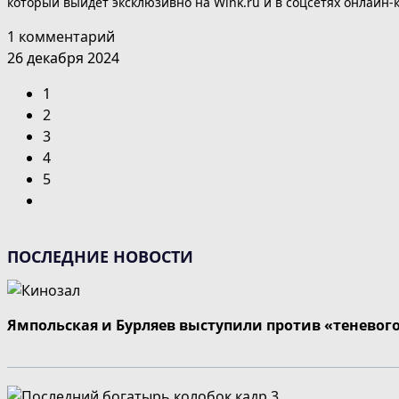
который выйдет эксклюзивно на Wink.ru и в соцсетях онлайн-
1 комментарий
26 декабря 2024
1
2
3
4
5
Перейти
на
следующую
ПОСЛЕДНИЕ НОВОСТИ
страницу
Ямпольская и Бурляев выступили против «теневог