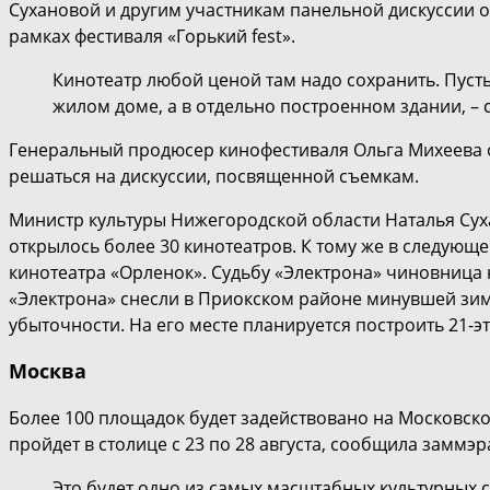
Сухановой и другим участникам панельной дискуссии о
рамках фестиваля «Горький fest».
Кинотеатр любой ценой там надо сохранить. Пусть
жилом доме, а в отдельно построенном здании, – 
Генеральный продюсер кинофестиваля Ольга Михеева от
решаться на дискуссии, посвященной съемкам.
Министр культуры Нижегородской области Наталья Сухан
открылось более 30 кинотеатров. К тому же в следующ
кинотеатра «Орленок». Судьбу «Электрона» чиновница
«Электрона» снесли в Приокском районе минувшей зим
убыточности. На его месте планируется построить 21-
Москва
Более 100 площадок будет задействовано на Московск
пройдет в столице с 23 по 28 августа, сообщила заммэ
Это будет одно из самых масштабных культурных 