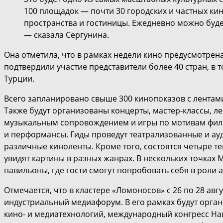
100 площадок — почти 30 городских и частных кино
пространства и гостиницы. Ежедневно можно буде
— сказала Сергунина.
Она отметила, что в рамках недели кино предусмотрен
подтвердили участие представители более 40 стран, в т
Турции.
Всего запланировано свыше 300 кинопоказов с лентам
Также будут организованы концерты, мастер-классы, л
музыкальным сопровождением и игры по мотивам филь
и перформансы. Гиды проведут театрализованные и ауд
различные киноленты. Кроме того, состоятся четыре те
увидят картины в разных жанрах. В нескольких точка
павильоны, где гости смогут попробовать себя в роли а
Отмечается, что в кластере «Ломоносов» с 26 по 28 ав
индустриальный медиафорум. В его рамках будут орга
кино- и медиатехнологий, международный конгресс Н