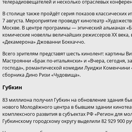
телерадиовещателей и несколько отраслевых конфере
В столице также пройдёт серия показов классических ит
7 августа. Мероприятие проведут кинотеатр «Художеств
Москве. В центре программы — эпический альманах «Б
комические новеллы величайших режиссеров ХХ века,
«Декамерона» Джованни Боккаччо.
Всего зрителям представят шесть кинолент: картины В
Мастроянни «Брак по-итальянски» и «Вчера, сегодня, 
господа», романтической комедии Луиджи Коменчини «Х
сборника Дино Ризи «Чудовища».
Губкин
83 миллиона получил Губкин на обновление здания бы
нового Молодёжного центра в бывшем здании кинотеа
комплексного развития в субъектах РФ «Регион для мол
Губкинскому городскому округу выделили 82 929 900 р