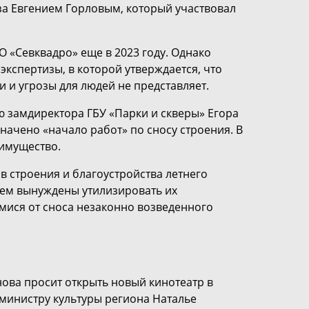
оза Евгением Горловым, который участвовал
 «Севквадро» еще в 2023 году. Однако
кспертизы, в которой утверждается, что
 и угрозы для людей не представляет.
 замдиректора ГБУ «Парки и скверы» Егора
значено «начало работ» по сносу строения. В
 имущество.
 строения и благоустройства летнего
удем вынуждены утилизировать их
мися от сноса незаконно возведенного
нова просит открыть новый кинотеатр в
 министру культуры региона Наталье