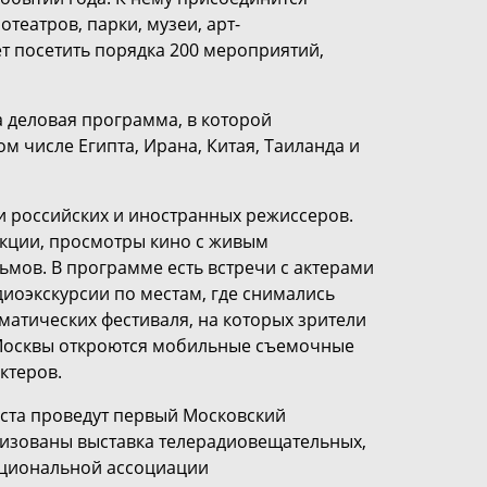
театров, парки, музеи, арт-
т посетить порядка 200 мероприятий,
а деловая программа, в которой
ом числе Египта, Ирана, Китая, Таиланда и
и российских и иностранных режиссеров.
екции, просмотры кино с живым
мов. В программе есть встречи с актерами
иоэкскурсии по местам, где снимались
матических фестиваля, на которых зрители
х Москвы откроются мобильные съемочные
ктеров.
густа проведут первый Московский
низованы выставка телерадиовещательных,
ациональной ассоциации