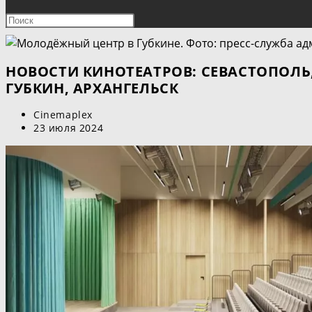
ПОИСК
Нажмите
клавишу
ПО
Escape,
чтобы
НОВОСТИ КИНОТЕАТРОВ: СЕВАСТОПОЛЬ
ВЕБ-
закрыть
ГУБКИН, АРХАНГЕЛЬСК
панель
САЙТУ
Автор
Cinemaplex
поиска.
записи:
Запись
23 июля 2024
опубликована: