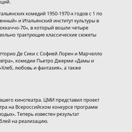
нций.
альянских комедий 1950-1970-х годов с 1 по
енный» и Итальянский институт культуры в
оккаччо-70», в который вошли четыре
 вольно трактующие классические сюжеты
итторио Де Сики с Софией Лорен и Марчелло
завтра», комедии Пьетро Джерми «Дамы и
леб, любовь и фантазия», а также
вшего кинотеатра. ЦМИ представил проект
тра на Всероссийском конкурсе программ
одых». Теперь известен результат
ублей на реализацию.