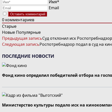
Имя*
Email
0
комментариев
Старые
Новые
Популярные
ЧИТАТЬ
Предыдущая запись
Суд отклонил иск Роспотребнадзо
ДАЛЕЕ
Следующая запись
Роспотребнадзор подал в суд на кин
СТАТЬИ
ПОСЛЕДНИЕ НОВОСТИ
Фонд кино определил победителей отбора на госп
Министерство культуры подало иск на кинокомпа