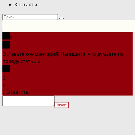
Контакты
Поиск
на
сайте
0
Оставьте комментарий! Напишите, что думаете по
поводу статьи.
x
(
)
x
|
Ответить
Insert