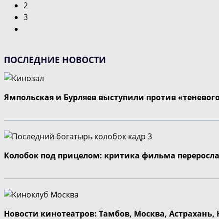
2
3
Перейти
на
следующую
ПОСЛЕДНИЕ НОВОСТИ
страницу
Ямпольская и Бурляев выступили против «теневог
Колобок под прицелом: критика фильма переросла
Новости кинотеатров: Тамбов, Москва, Астрахань,