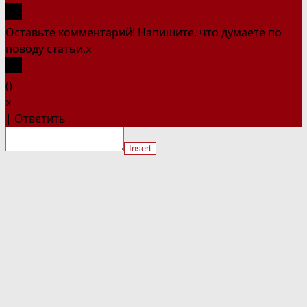
Оставьте комментарий! Напишите, что думаете по
поводу статьи.
x
(
)
x
|
Ответить
Insert