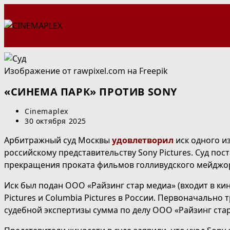
Перейти
к
содержимому
Изображение от rawpixel.com на Freepik
«СИНЕМА ПАРК» ПРОТИВ SONY
Автор
Cinemaplex
записи:
Запись
30 октября 2025
опубликована:
Арбитражный суд Москвы
удовлетворил
иск одного и
российскому представительству Sony Pictures. Суд по
прекращения проката фильмов голливудского мейджора
Иск был подан ООО «Райзинг стар медиа» (входит в ки
Pictures и Columbia Pictures в России. Первоначально
судебной экспертизы сумма по делу ООО «Райзинг стар