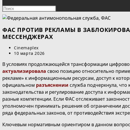
ПОИСК
Нажмите
клавишу
ПО
Escape,
чтобы
ФАС ПРОТИВ РЕКЛАМЫ В ЗАБЛОКИРОВА
ВЕБ-
закрыть
МЕССЕНДЖЕРАХ
панель
САЙТУ
Автор
Cinemaplex
поиска.
записи:
Запись
10 марта 2026
опубликована:
В условиях продолжающейся трансформации цифрово
актуализировала
свою позицию относительно приме
рекламе» к информационным ресурсам, доступ к котор
официальном
разъяснении
служба подчеркнула, что
законодательства и регулирование доступа к информ
разные компетенции. Если ФАС отслеживает законнос
уполномочен принимать решения об ограничении дос
ряда федеральных законов, от противодействия экстр
Ключевым нормативным ориентиром в данном вопросе в