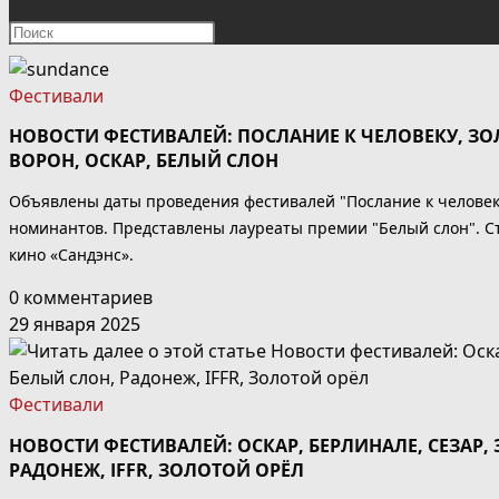
ПОИСК
Нажмите
клавишу
ПО
Escape,
Фестивали
чтобы
ВЕБ-
НОВОСТИ ФЕСТИВАЛЕЙ: ПОСЛАНИЕ К ЧЕЛОВЕКУ, ЗО
закрыть
ВОРОН, ОСКАР, БЕЛЫЙ СЛОН
панель
САЙТУ
поиска.
Объявлены даты проведения фестивалей "Послание к человеку
номинантов. Представлены лауреаты премии "Белый слон". С
кино «Сандэнс».
0 комментариев
29 января 2025
Фестивали
НОВОСТИ ФЕСТИВАЛЕЙ: ОСКАР, БЕРЛИНАЛЕ, СЕЗАР,
РАДОНЕЖ, IFFR, ЗОЛОТОЙ ОРЁЛ