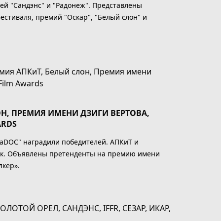
ей "Сандэнс" и "Радонеж". Представлены
стиваля, премий "Оскар", "Белый слон" и
Н, ПРЕМИЯ ИМЕНИ ДЗИГИ ВЕРТОВА,
ARDS
iaDOC" наградили победителей. АПКиТ и
ок. Объявлены претенденты на премию имени
лкер».