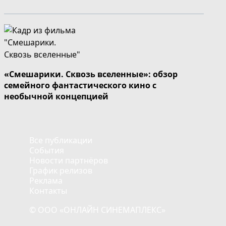
«Смешарики. Сквозь вселенные»: обзор
семейного фантастического кино с
необычной концепцией
Все публикации
События
Новости партнёров
График релизов
Реклама
Контакты
© ООО «ОНЛАЙН СИНЕМАПЛЕКС»