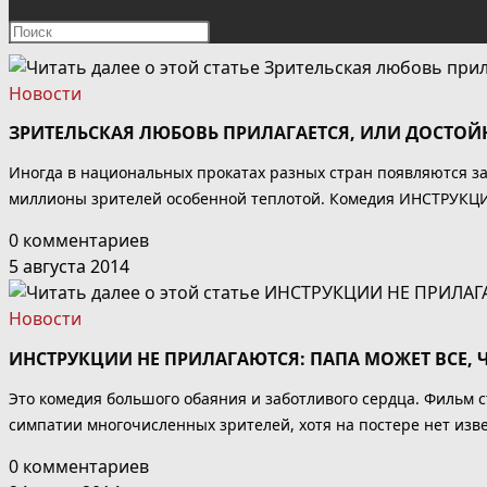
ПОИСК
Нажмите
клавишу
ПО
Escape,
Новости
чтобы
ВЕБ-
ЗРИТЕЛЬСКАЯ ЛЮБОВЬ ПРИЛАГАЕТСЯ, ИЛИ ДОСТОЙ
закрыть
панель
САЙТУ
Иногда в национальных прокатах разных стран появляются 
поиска.
миллионы зрителей особенной теплотой. Комедия ИНСТРУКЦИИ
0 комментариев
5 августа 2014
Новости
ИНСТРУКЦИИ НЕ ПРИЛАГАЮТСЯ: ПАПА МОЖЕТ ВСЕ, 
Это комедия большого обаяния и заботливого сердца. Фильм с
симпатии многочисленных зрителей, хотя на постере нет изв
0 комментариев