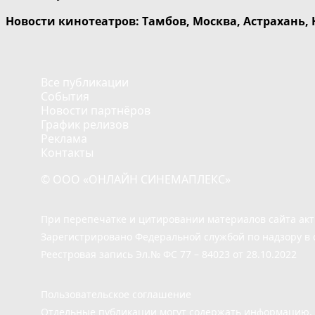
Новости кинотеатров: Тамбов, Москва, Астрахань,
Все публикации
События
Новости партнёров
График релизов
Реклама
Контакты
© ООО «ОНЛАЙН СИНЕМАПЛЕКС»
При перепечатке и цитировании материалов сайта ак
Зарегистрировано Федеральной службой по надзору в 
Реестровая запись Эл.№ ФС 77 – 84023 от 28.10.2022
Пользовательское соглашение
Отдельные публикации могут содержать информацию, н