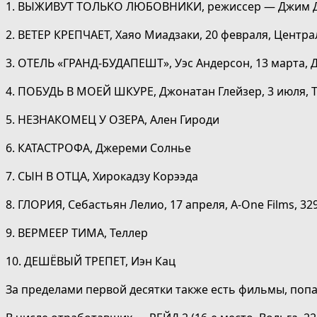
1. ВЫЖИВУТ ТОЛЬКО ЛЮБОВНИКИ, режиссер — Джим Джа
2. ВЕТЕР КРЕПЧАЕТ, Хаяо Миадзаки, 20 февраля, Центр
3. ОТЕЛЬ «ГРАНД-БУДАПЕШТ», Уэс Андерсон, 13 марта, Д
4. ПОБУДЬ В МОЕЙ ШКУРЕ, Джонатан Глейзер, 3 июля, T
5. НЕЗНАКОМЕЦ У ОЗЕРА, Ален Гироди
6. КАТАСТРОФА, Джереми Солнье
7. СЫН В ОТЦА, Хирокадзу Корээда
8. ГЛОРИЯ, Себастьян Лелио, 17 апреля, A-One Films, 32
9. ВЕРМЕЕР ТИМА, Теллер
10. ДЕШЁВЫЙ ТРЕПЕТ, Иэн Кац
За пределами первой десятки также есть фильмы, попа