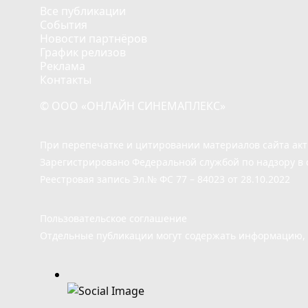
Все публикации
События
Новости партнёров
График релизов
Реклама
Контакты
© ООО «ОНЛАЙН СИНЕМАПЛЕКС»
При перепечатке и цитировании материалов сайта ак
Зарегистрировано Федеральной службой по надзору в 
Реестровая запись Эл.№ ФС 77 – 84023 от 28.10.2022
Пользовательское соглашение
Отдельные публикации могут содержать информацию, н