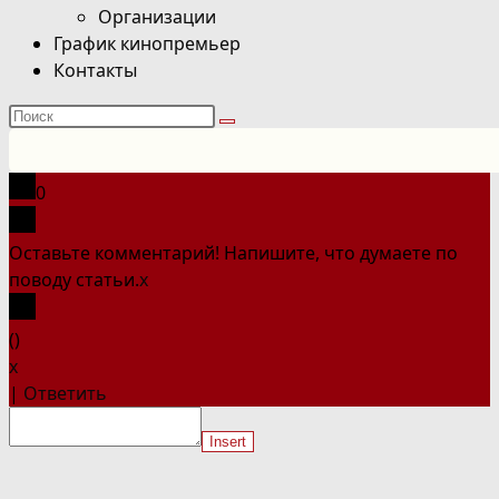
Организации
График кинопремьер
Контакты
Поиск
на
сайте
0
Оставьте комментарий! Напишите, что думаете по
поводу статьи.
x
(
)
x
|
Ответить
Insert