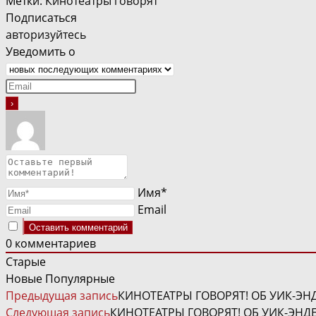
Метки
:
Кинотеатры говорят
Подписаться
авторизуйтесь
Уведомить о
Имя*
Email
0
комментариев
Старые
Новые
Популярные
ЧИТАТЬ
Предыдущая запись
КИНОТЕАТРЫ ГОВОРЯТ! ОБ УИК-ЭНД
ДАЛЕЕ
Следующая запись
КИНОТЕАТРЫ ГОВОРЯТ! ОБ УИК-ЭНДЕ