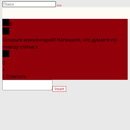
Поиск
на
сайте
0
Оставьте комментарий! Напишите, что думаете по
поводу статьи.
x
(
)
x
|
Ответить
Insert