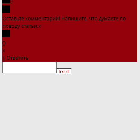
0
Оставьте комментарий! Напишите, что думаете по
поводу статьи.
x
(
)
x
|
Ответить
Insert