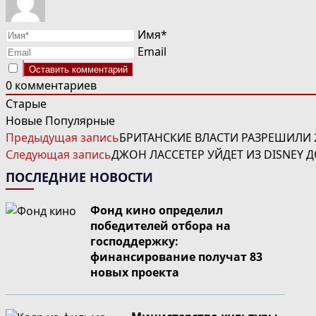
Имя*
Email
0
комментариев
Старые
Новые
Популярные
ЧИТАТЬ
Предыдущая запись
БРИТАНСКИЕ ВЛАСТИ РАЗРЕШИЛИ 2
ДАЛЕЕ
Следующая запись
ДЖОН ЛАССЕТЕР УЙДЕТ ИЗ DISNEY 
СТАТЬИ
ПОСЛЕДНИЕ НОВОСТИ
Фонд кино определил
победителей отбора на
господдержку:
финансирование получат 83
новых проекта