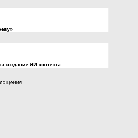
реву»
на создание ИИ-контента
глощения