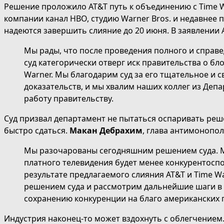
Решение проложило AT&T путь к объединению с Time Wa
компании канал HBO, студию Warner Bros. и недавнее 
надеются завершить слияние до 20 июня. В заявлении 
Мы рады, что после проведения полного и справ
суд категорически отверг иск правительства о бл
Warner. Мы благодарим суд за его тщательное и
доказательств, и мы хвалим наших коллег из Деп
работу правительству.
Суд призвал департамент не пытаться оспаривать реш
быстро сдаться.
Макан Дебрахим
, глава антимонопол
Мы разочарованы сегодняшним решением суда. М
платного телевидения будет менее конкурентос
результате предлагаемого слияния AT&T и Time W
решением суда и рассмотрим дальнейшие шаги в
сохранению конкуренции на благо американских 
Индустрия наконец-то может вздохнуть с облегчением