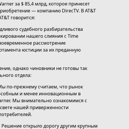
rner за $ 85,4 млрд, которое принесет
приобретение — компанию DirecTV. В AT&T
AT&T говорится:
едливого судебного разбирательства
окировании нашего слияния с Time
 своевременное рассмотрение
артамента юстиции за их преданную
ение, однако чиновники не готовы так
ьного отдела:
ы по-прежнему считаем, что рынок
пособным и менее инновационным в
arner. Мы внимательно ознакомимся с
 свете нашей приверженности
потребителей.
. Решение открыло дорогу другим крупным