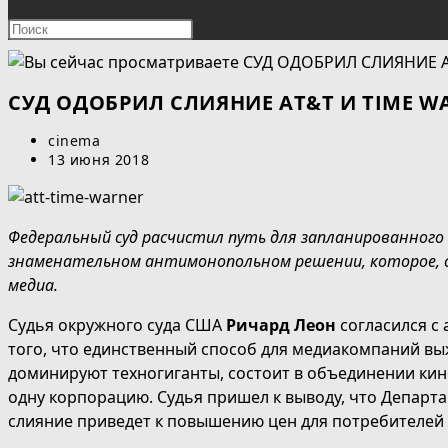
ПОИСК
Нажмите
клавишу
ПО
Escape,
чтобы
СУД ОДОБРИЛ СЛИЯНИЕ AT&T И TIME W
ВЕБ-
закрыть
Автор
cinema
панель
САЙТУ
записи:
Запись
13 июня 2018
поиска.
опубликована:
Федеральный суд расчистил путь для запланированного с
знаменательном антимонопольном решении, которое, с
медиа.
Судья окружного суда США
Ричард Леон
согласился с 
того, что единственный способ для медиакомпаний выж
доминируют техногиганты, состоит в объединении кино
одну корпорацию. Судья пришел к выводу, что Департа
слияние приведет к повышению цен для потребителей