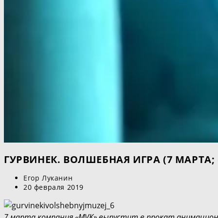
ГУРВИНЕК. ВОЛШЕБНАЯ ИГРА (7 МАРТА
Автор
Егор Луканин
записи:
Запись
20 февраля 2019
опубликована:
7 марта компания «MVK» выпустит в прокат анимацио