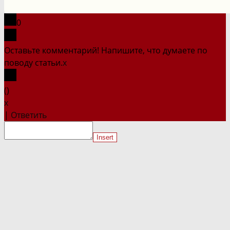
сайте
0
Оставьте комментарий! Напишите, что думаете по
поводу статьи.
x
(
)
x
|
Ответить
Insert