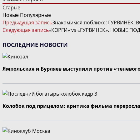
Старые
Новые
Популярные
ЧИТАТЬ
Предыдущая запись
Знакомимся поближе: ГУРВИНЕК. В
ДАЛЕЕ
Следующая запись
«КОРГИ» vs «ГУРВИНЕК». НОВЫЕ П
СТАТЬИ
ПОСЛЕДНИЕ НОВОСТИ
Ямпольская и Бурляев выступили против «теневог
Колобок под прицелом: критика фильма переросла