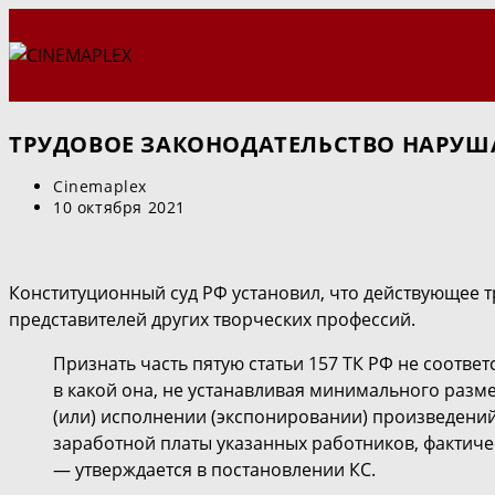
Перейти
к
содержимому
ТРУДОВОЕ ЗАКОНОДАТЕЛЬСТВО НАРУША
Автор
Cinemaplex
записи:
Запись
10 октября 2021
опубликована:
Конституционный суд РФ установил, что действующее т
представителей других творческих профессий.
Признать часть пятую статьи 157 ТК РФ не соответств
в какой она, не устанавливая минимального разме
(или) исполнении (экспонировании) произведени
заработной платы указанных работников, фактиче
— утверждается в постановлении КС.