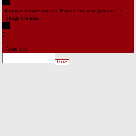
Оставьте комментарий! Напишите, что думаете по
поводу статьи.
x
(
)
x
|
Ответить
Insert