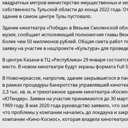
квадратных метров министерство имущественных и зем
собственность Тульской области до конца 2022 года. О
здание в самом центре Тулы пустовало.
Здание кинотеатра «Победа» в Вязьме Смоленской об
музея, сообщает исполняющий полномочия главы Вязе
более чем 50 миллионов рублей. Общая смета работ п
заявку на участие в нацпроекте «Культура» для провед
В центре Казани в ТЦ «Республика» 29 января состоитс
место. В новом кинотеатре будут экраны формата Full S
В Новочеркасске, напротив, здание закрывшегося в па
в рамках процедуры банкротства управлявшей киноте
2,3 тыс. кв. м, и трехэтажное здание кинотеатра «Кос
«ЮТендер». Заявки на участие принимаются до 30 марта
1969 году. В мае 2020 года руководство заявило, что 
что проблемы у компании начались до локдауна и закр
компании «Кино-Космос», которая владела кинотеатром