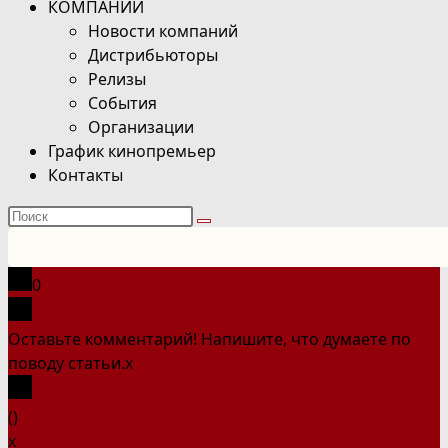
КОМПАНИИ
Новости компаний
Дистрибьюторы
Релизы
События
Организации
График кинопремьер
Контакты
Поиск
на
сайте
0
Оставьте комментарий! Напишите, что думаете по
поводу статьи.
x
(
)
x