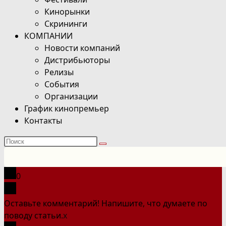
Кинорынки
Скрининги
КОМПАНИИ
Новости компаний
Дистрибьюторы
Релизы
События
Организации
График кинопремьер
Контакты
Поиск
на
сайте
0
Оставьте комментарий! Напишите, что думаете по
поводу статьи.
x