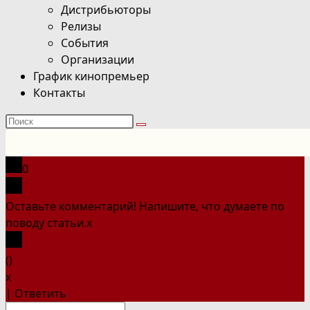
Дистрибьюторы
Релизы
События
Организации
График кинопремьер
Контакты
Поиск
на
сайте
0
Оставьте комментарий! Напишите, что думаете по
поводу статьи.
x
(
)
x
|
Ответить