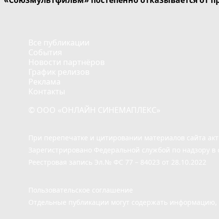
Все публикации
События
Новости партнёров
График релизов
Реклама
Контакты
© ООО «ОНЛАЙН СИНЕМАПЛЕКС»
При перепечатке и цитировании материалов сайта ак
Зарегистрировано Федеральной службой по надзору в 
Реестровая запись Эл.№ ФС 77 – 84023 от 28.10.2022
Пользовательское соглашение
Отдельные публикации могут содержать информацию, н