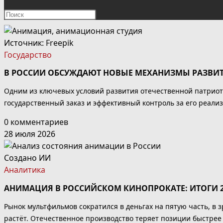
ПОИСК
Нажмите
клавишу
ПО
Escape,
Источник:
Freepik
чтобы
Государство
ВЕБ-
закрыть
В РОССИИ ОБСУЖДАЮТ НОВЫЕ МЕХАНИЗМЫ РАЗВИ
панель
САЙТУ
поиска.
Одним из ключевых условий развития отечественной патриот
государственный заказ и эффективный контроль за его реали
0 комментариев
28 июля 2026
Создано ИИ
Аналитика
АНИМАЦИЯ В РОССИЙСКОМ КИНОПРОКАТЕ: ИТОГИ 20
Рынок мультфильмов сократился в деньгах на пятую часть, в з
растёт. Отечественное производство теряет позиции быстрее