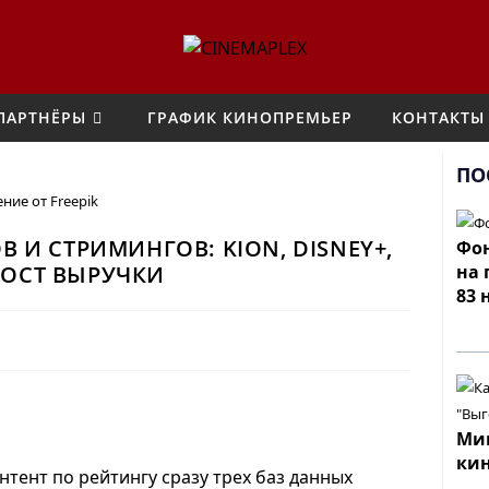
ПАРТНЁРЫ
ГРАФИК КИНОПРЕМЬЕР
КОНТАКТЫ
ПО
ение от
Freepik
 И СТРИМИНГОВ: KION, DISNEY+,
Фон
 РОСТ ВЫРУЧКИ
на 
83 
Мин
ки
тент по рейтингу сразу трех баз данных