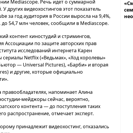
нии Mediascope. Речь идет о суммарной
«См
 У других видеохостингов этот показатель
сем
ube за год аудитория в России выросла на 9,4%,
не
, до 54,7 млн человек, сообщили в Mediascope.
кий контент киностудий и стримингов,
ия Ассоциации по защите авторских прав
ститута исследований интернета Карен
 сериалы Netflix («Ведьмак», «Ход королевы»
ютор — Universal Pictures), «Барби» и вторая
ures) и другие, которые официально
ти».
а правообладателях, напоминает Алина
ностудии-мейджоры сейчас, вероятно,
ратского контента — до поступления таких
го распространение, отмечает эксперт.
оторому принадлежит видеохостинг, отказались