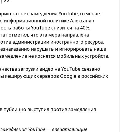
ории.
орию за счет замедления YouTube, отмечает
 по информационной политике Александр
рость работы YouTube снизится на 40%,
тат отметил, что эта мера направлена
ротив администрации иностранного ресурса,
безнаказанно нарушать и игнорировать наше
замедление не коснется мобильных устройств.
ачества загрузки видео на YouTube связано
ы кеширующих серверов Google в российских
в публично выступил против замедления
и замедления YouTube — впечатляющие