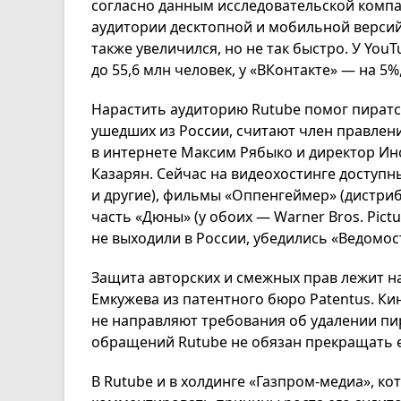
согласно данным исследовательской компа
аудитории десктопной и мобильной версий.
также увеличился, но не так быстро. У YouT
до 55,6 млн человек, у «ВКонтакте» — на 5%
Нарастить аудиторию Rutube помог пиратс
ушедших из России, считают член правлен
в интернете Максим Рябыко и директор Ин
Казарян. Сейчас на видеохостинге доступны
и другие), фильмы «Оппенгеймер» (дистрибь
часть «Дюны» (у обоих — Warner Bros. Pict
не выходили в России, убедились «Ведомос
Защита авторских и смежных прав лежит н
Емкужева из патентного бюро Patentus. Ки
не направляют требования об удалении пи
обращений Rutube не обязан прекращать е
В Rutube и в холдинге «Газпром-медиа», к