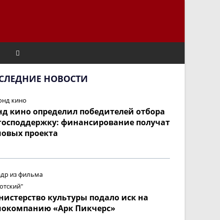
ПЕРЕКЛЮЧИТЬ
ПОИСК
СЛЕДНИЕ НОВОСТИ
ПО
д кино определил победителей отбора
ВЕБ-
господдержку: финансирование получат
новых проекта
САЙТУ
истерство культуры подало иск на
нокомпанию «Арк Пикчерс»