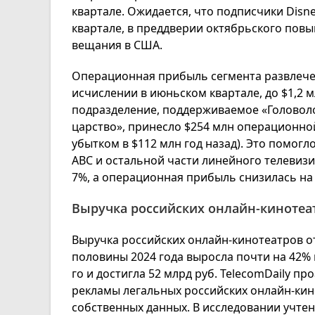
квартале. Ожидается, что подписчики Disn
квартале, в преддверии октябрьского пов
вещания в США.
Операционная прибыль сегмента развлечен
исчислении в июньском квартале, до $1,2 
подразделение, поддерживаемое «Головоло
царство», принесло $254 млн операционн
убытком в $112 млн год назад). Это помог
ABC и остальной части линейного телевизио
7%, а операционная прибыль снизилась на
Выручка российских онлайн-кинотеат
Выручка российских онлайн-кинотеатров о
половины 2024 года выросла почти на 42%
го и достигла 52 млрд руб. TelecomDaily п
рекламы легальных российских онлайн-кин
собственных данных. В исследовании учтен