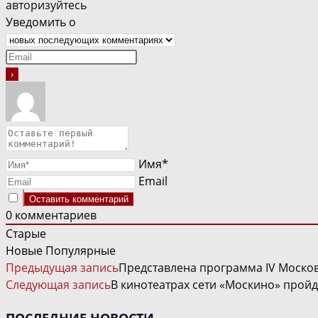
авторизуйтесь
Уведомить о
Имя*
Email
0
комментариев
Старые
Новые
Популярные
ЧИТАТЬ
Предыдущая запись
Представлена программа IV Моско
ДАЛЕЕ
Следующая запись
В кинотеатрах сети «Москино» прой
СТАТЬИ
ПОСЛЕДНИЕ НОВОСТИ