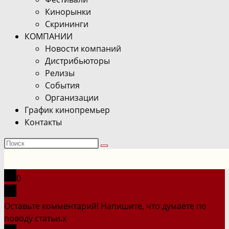
Кинорынки
Скрининги
КОМПАНИИ
Новости компаний
Дистрибьюторы
Релизы
События
Организации
График кинопремьер
Контакты
Поиск
на
сайте
0
Оставьте комментарий! Напишите, что думаете по
поводу статьи.
x