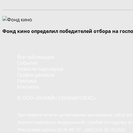
Фонд кино определил победителей отбора на госп
Все публикации
События
Новости партнёров
График релизов
Реклама
Контакты
© ООО «ОНЛАЙН СИНЕМАПЛЕКС»
При перепечатке и цитировании материалов сайта ак
Зарегистрировано Федеральной службой по надзору в 
Реестровая запись Эл.№ ФС 77 – 84023 от 28.10.2022