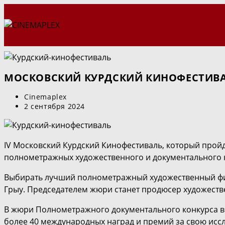
Перейти
к
содержимому
МОСКОВСКИЙ КУРДСКИЙ КИНОФЕСТИВА
Автор
Cinemaplex
записи:
Запись
2 сентября 2024
опубликована:
IV Московский Курдский Кинофестиваль, который пройде
полнометражных художественного и документального к
Выбирать лучший полнометражный художественный фил
Грыу. Председателем жюри станет продюсер художеств
В жюри Полнометражного документального конкурса в
более 40 международных наград и премий за свою исс