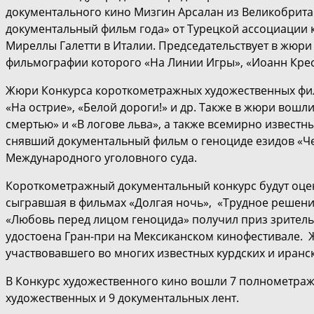
документального кино Мизгин Арсалан из Великобрита
документальный фильм года» от Турецкой ассоциации к
Миреллы Галетти в Италии. Председательствует в жюри
фильмографии которого «На Линии Игры», «Иоанн Крес
Жюри Конкурса короткометражных художественных фил
«На острие», «Белой дороги!» и др. Также в жюри вош
смертью» и «В логове льва», а также всемирно извес
снявший документальный фильм о геноциде езидов «Че
Международного уголовного суда.
Короткометражный документальный конкурс будут оцени
сыгравшая в фильмах «Долгая ночь», «Трудное решение
«Любовь перед лицом геноцида» получил приз зритель
удостоена Гран-при на Мексиканском кинофестивале. 
участвовавшего во многих известных курдских и иранск
В Конкурс художественного кино вошли 7 полнометраж
художественных и 9 документальных лент.