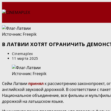
Перейти
к
содержимому
Источник:
Freepik
В ЛАТВИИ ХОТЯТ ОГРАНИЧИТЬ ДЕМОН
Автор
Cinemaplex
записи:
Запись
11 марта 2025
опубликована:
Источник:
Freepik
Сейм Латвии
принял
к рассмотрению законопроект, о
английской звуковой дорожкой. В соответствии с пак
Национальное объединение, все фильмы и мультфильмы
дорожкой на латышском языке.