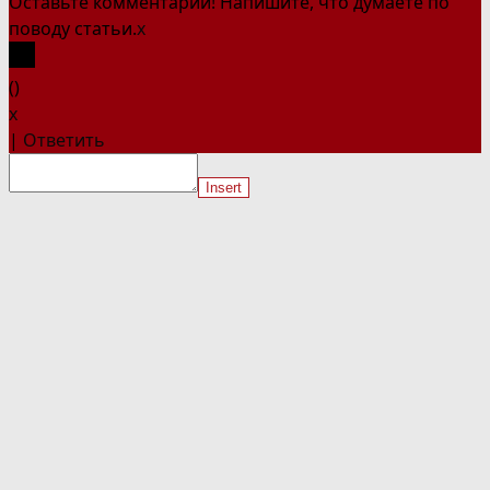
Оставьте комментарий! Напишите, что думаете по
поводу статьи.
x
(
)
x
|
Ответить
Insert