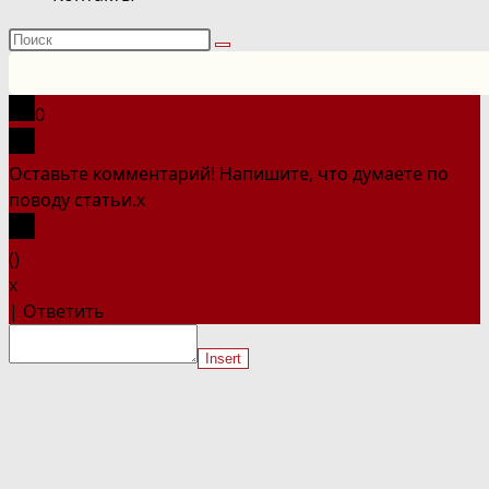
Поиск
на
сайте
0
Оставьте комментарий! Напишите, что думаете по
поводу статьи.
x
(
)
x
|
Ответить
Insert