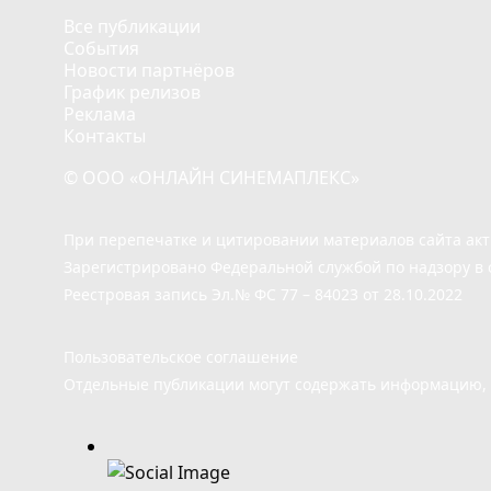
Все публикации
События
Новости партнёров
График релизов
Реклама
Контакты
© ООО «ОНЛАЙН СИНЕМАПЛЕКС»
При перепечатке и цитировании материалов сайта ак
Зарегистрировано Федеральной службой по надзору в 
Реестровая запись Эл.№ ФС 77 – 84023 от 28.10.2022
Пользовательское соглашение
Отдельные публикации могут содержать информацию, н