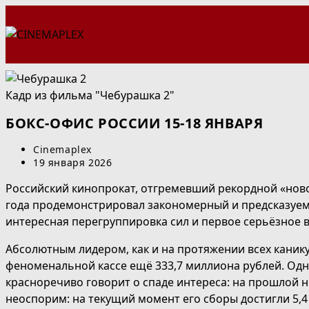
Перейти
к
содержимому
Кадр из фильма "Чебурашка 2"
БОКС-ОФИС РОССИИ 15-18 ЯНВАРЯ
Автор
Cinemaplex
записи:
Запись
19 января 2026
опубликована:
Российский кинопрокат, отгремевший рекордной «новог
года продемонстрировал закономерный и предсказуем
интересная перегруппировка сил и первое серьёзное 
Абсолютным лидером, как и на протяжении всех каникул
феноменальной кассе ещё 333,7 миллиона рублей. Одна
красноречиво говорит о спаде интереса: на прошлой н
неоспорим: на текущий момент его сборы достигли 5,