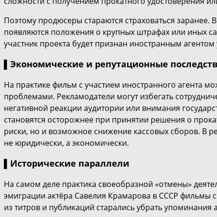
сложности с получением прокатного удостоверения или
Поэтому продюсеры стараются страховаться заранее. 
появляются положения о крупных штрафах или иных сан
участник проекта будет признан иностранным агентом 
▌Экономические и репутационные последст
На практике фильм с участием иностранного агента мо
проблемами. Рекламодатели могут избегать сотрудниче
негативной реакции аудитории или внимания государст
становятся осторожнее при принятии решения о прока
риски, но и возможное снижение кассовых сборов. В р
не юридически, а экономически.
▌Исторические параллели
На самом деле практика своеобразной «отмены» деятел
эмиграции актёра Савелия Крамарова в СССР фильмы с
из титров и публикаций старались убрать упоминания а