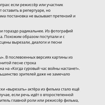
трах: если режиссёр или участник
т оставить в репертуаре, но
ма постановка не вызывает претензий и
ли гораздо радикальнее. Из фотографий
а. Похожим образом поступали и с
цены вырезали, диалоги и песни
». В послевоенных версиях картины из
енитой песне строка
на на «Когда суровый час войны настанет».
льшинство зрителей даже не замечало
ски «вырезать» актёра из фильма стало ещё
лучае, если речь идёт о второстепенной
итель главной роли или режиссёр фильма,