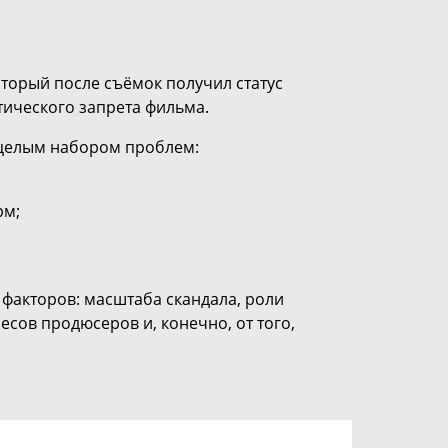
оторый после съёмок получил статус
тического запрета фильма.
с целым набором проблем:
рм;
 факторов: масштаба скандала, роли
есов продюсеров и, конечно, от того,