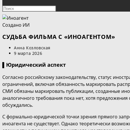
ПОИСК
Нажмите
клавишу
ПО
Escape,
Создано ИИ
чтобы
ВЕБ-
закрыть
СУДЬБА ФИЛЬМА С «ИНОАГЕНТОМ»
панель
САЙТУ
Автор
Анна Козловская
поиска.
записи:
Запись
9 марта 2026
опубликована:
▌Юридический аспект
Согласно российскому законодательству, статус иностр
ограничений, включая обязанность маркировать расп
СМИ обязаны маркировать публикации, созданные ино
аналогичного требования пока нет, хотя предложения
обсуждались.
С формально-юридической точки зрения прямого запрет
иноагента не существует. Однако теоретически возмо