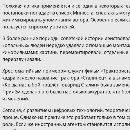
Похожая логика применяется и сегодня в некоторых теа
постановки попадает в список Минюста, спектакль могу
минимизировать упоминания автора. Особенно если са
пользуется спросом у зрителей.
В более ранние периоды советской истории действова
«опальных» людей нередко удаляли с помощью монтаж
кинофильмами: картины перемонтировали, отдельные с
переозвучивали.
Хрестоматийным примером служит фильм «Трактористы
кадра исчезло название трактора «Сталинец», а в знам
«Когда нас в бой пошлёт товарищ Сталин» была замене
Причём сделано это было настолько аккуратно, что бо
изменений.
Сегодня, с развитием цифровых технологий, теоретиче
проще. Однако на практике это работает только в том с
роли. Если же иностранным агентом становится исполн