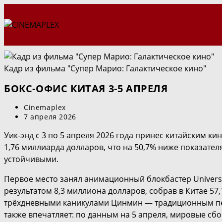
Перейти
к
содержимому
Кадр из фильма "Супер Марио: Галактическое кино"
БОКС-ОФИС КИТАЯ 3-5 АПРЕЛЯ
Автор
Cinemaplex
записи:
Запись
7 апреля 2026
опубликована:
Уик-энд с 3 по 5 апреля 2026 года принес китайским к
1,76 миллиарда долларов, что на 50,7% ниже показател
устойчивыми.
Первое место занял анимационный блокбастер Universal
результатом 8,3 миллиона долларов, собрав в Китае 57,
трёхдневными каникулами Цинмин — традиционным пер
также впечатляет: по данным на 5 апреля, мировые сб