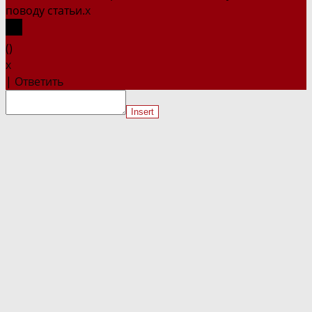
поводу статьи.
x
(
)
x
|
Ответить
Insert