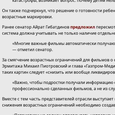
катастрофы, возникает вопрос: почему детям нель
Он также подчеркнул, что решение о готовности ребе
возрастные маркировки.
Ранее сенатор Айрат Гибатдинов
предложил
пересмот
система должна учитывать не только наличие отдельн
«Многие важные фильмы автоматически получают 
— отметил сенатор.
За смягчение возрастных ограничений для фильмов о
Эрмитажа Михаил Пиотровский и глава «Газпром-Меди
таких картин следует «снизить или вообще ликвидиро
«Важно, чтобы подростки получали информацию 
профессионально сделанных фильмов, а не из слу
Вместе с тем часть представителей отрасли выступае
снижения возрастных ограничений необходимо создава