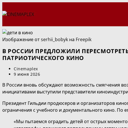
Перейти
к
содержимому
Изображение от serhii_bobyk на Freepik
В РОССИИ ПРЕДЛОЖИЛИ ПЕРЕСМОТРЕТ
ПАТРИОТИЧЕСКОГО КИНО
Автор
Cinemaplex
записи:
Запись
9 июня 2026
опубликована:
В России вновь обсуждают возможность смягчения во
инициативами выступили представители киноиндустрии
Президент Гильдии продюсеров и организаторов кин
ограничения с учебного и документального кино. По 
«Мы пытаемся оградить детей от острых моментов