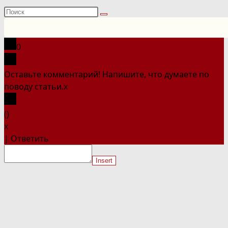
Поиск
на
сайте
0
Оставьте комментарий! Напишите, что думаете по
поводу статьи.
x
(
)
x
|
Ответить
Insert