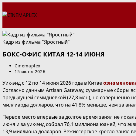
Перейти
к
содержимому
Кадр из фильма "Яростный"
БОКС-ОФИС КИТАЯ 12-14 ИЮНЯ
Автор
Cinemaplex
записи:
Запись
15 июня 2026
опубликована:
Уик-энд с 12 по 14 июня 2026 года в Китае
ознаменова
Согласно данным Artisan Gateway, суммарные сборы в
предыдущей семидневкой (27,8 млн), но совершенно не
миллиарда долларов, что на 41,8% меньше, чем за ана
Первое место впервые за долгое время занял не локаль
июня и за уик-энд собрал 76,1 миллиона юаней, что э
13,9 миллиона долларов. Режиссерское кресло занял в