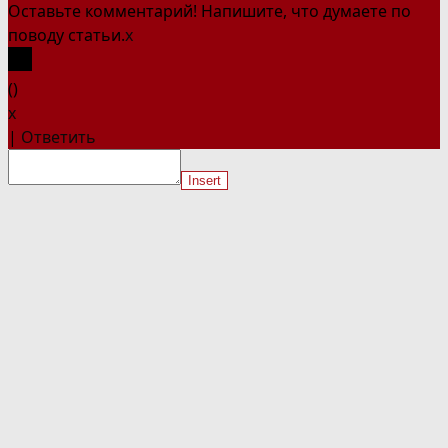
Оставьте комментарий! Напишите, что думаете по
поводу статьи.
x
(
)
x
|
Ответить
Insert