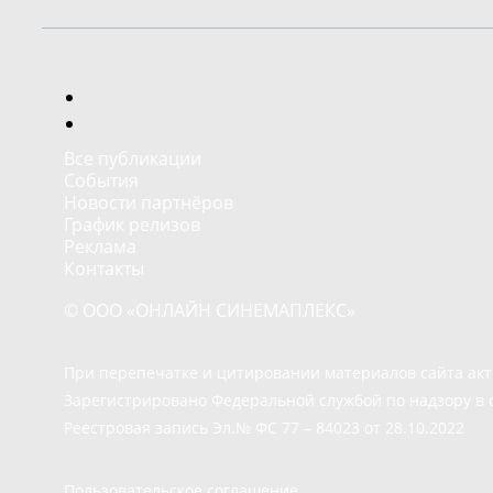
Все публикации
События
Новости партнёров
График релизов
Реклама
Контакты
© ООО «ОНЛАЙН СИНЕМАПЛЕКС»
При перепечатке и цитировании материалов сайта ак
Зарегистрировано Федеральной службой по надзору в 
Реестровая запись Эл.№ ФС 77 – 84023 от 28.10.2022
Пользовательское соглашение