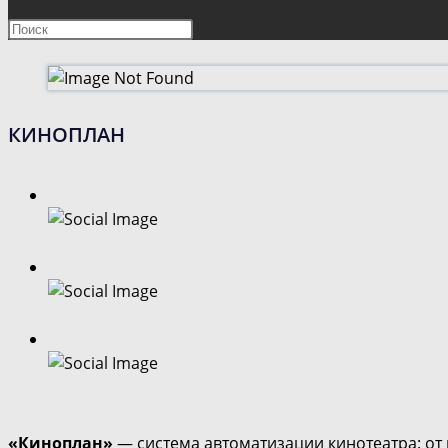
ПОИСК
Нажмите
клавишу
ПО
Escape,
чтобы
ВЕБ-
закрыть
КИНОПЛАН
панель
САЙТУ
поиска.
«Киноплан»
— система автоматизации кинотеатра: от