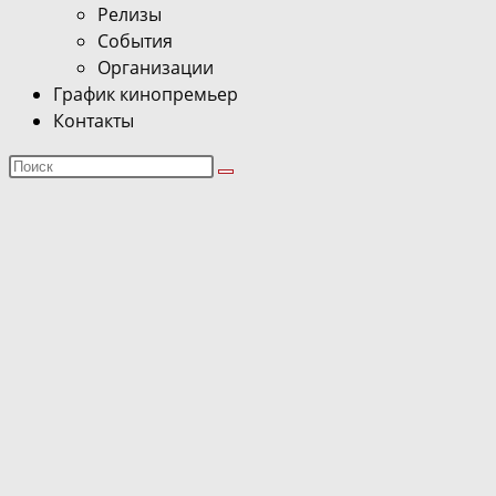
Релизы
События
Организации
График кинопремьер
Контакты
Поиск
на
сайте