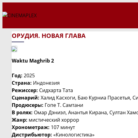
Перейти
к
содержимому
ОРУДИЯ. НОВАЯ ГЛАВА
Waktu Maghrib 2
Год:
2025
Страна:
Индонезия
Режиссер:
Сидхарта Тата
Сценарий:
Халид Касхоги, Баю Курниа Прасетья, Си
Продюсеры:
Гопе Т. Самтани
В ролях:
Омар Дэниэл, Анантья Кирана, Султан Хамо
Жанр:
мистический хоррор
Хронометраж:
107 минут
Дистрибьютор:
«Кинологистика»