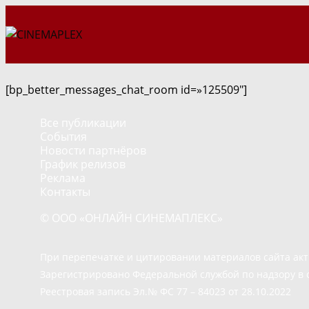
Перейти
к
содержимому
[bp_better_messages_chat_room id=»125509″]
Все публикации
События
Новости партнёров
График релизов
Реклама
Контакты
© ООО «ОНЛАЙН СИНЕМАПЛЕКС»
При перепечатке и цитировании материалов сайта ак
Зарегистрировано Федеральной службой по надзору в 
Реестровая запись Эл.№ ФС 77 – 84023 от 28.10.2022